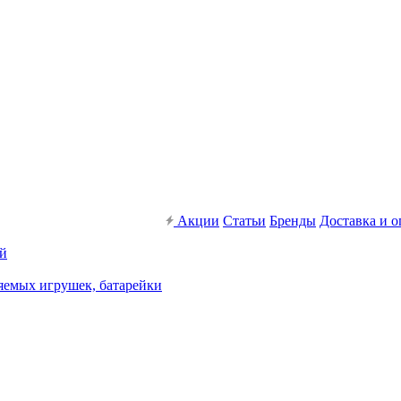
Акции
Статьи
Бренды
Доставка и о
ей
яемых игрушек, батарейки