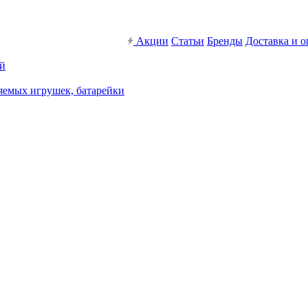
Акции
Статьи
Бренды
Доставка и о
ей
яемых игрушек, батарейки