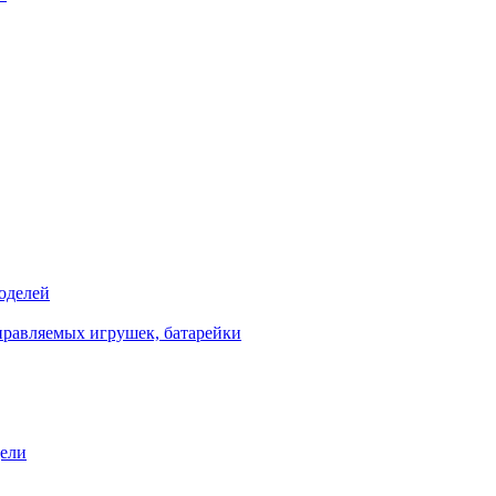
оделей
правляемых игрушек, батарейки
дели