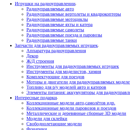
Игрушки на радиоуправлении
Радиоуправляемые авто
Радиоуправляемые вертолеты и квадрокоптеры
Радиоуправляемые мотоциклы
Радиоуправляемые яхты и катера
Радиоуправляемые самолеты
Радиоуправляемые поезда и паровозы
Радиоуправляемые танки
Запчасти для радиоуправляемых игрушек
Аппаратура радиоуправления
Декор
Ж/Д строения
Инструменты для радиоуправляемых игрушек
Инструменты для моделистов, химия
Комплектующие для поездов
Моторы и двигатели для радиоуправляемых модел
Топливо для р/у моделей авто и катеров
Элементы питания: аккумуляторы для радиоуправл
Интересные подарки
Коллекционные модели авто,самолётов идр.
Коллекционные модели паровозов и поездов
Металлические и деревянные сборные 3D модели
Модели для склейки
Свободнолетающие модели
Фонарики