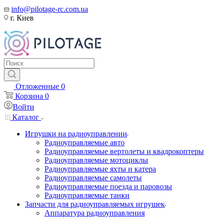
info@pilotage-rc.com.ua
г. Киев
Отложенные
0
Корзина
0
Войти
Каталог
Игрушки на радиоуправлении
Радиоуправляемые авто
Радиоуправляемые вертолеты и квадрокоптеры
Радиоуправляемые мотоциклы
Радиоуправляемые яхты и катера
Радиоуправляемые самолеты
Радиоуправляемые поезда и паровозы
Радиоуправляемые танки
Запчасти для радиоуправляемых игрушек
Аппаратура радиоуправления