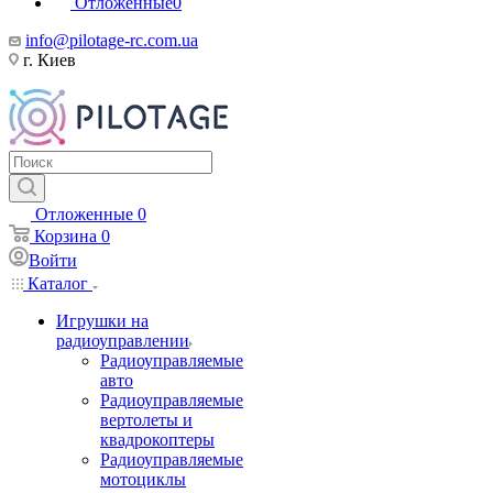
Отложенные
0
info@pilotage-rc.com.ua
г. Киев
Отложенные
0
Корзина
0
Войти
Каталог
Игрушки на
радиоуправлении
Радиоуправляемые
авто
Радиоуправляемые
вертолеты и
квадрокоптеры
Радиоуправляемые
мотоциклы