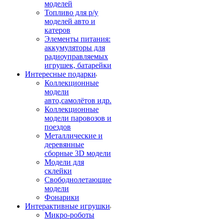
моделей
Топливо для р/у
моделей авто и
катеров
Элементы питания:
аккумуляторы для
радиоуправляемых
игрушек, батарейки
Интересные подарки
Коллекционные
модели
авто,самолётов идр.
Коллекционные
модели паровозов и
поездов
Металлические и
деревянные
сборные 3D модели
Модели для
склейки
Свободнолетающие
модели
Фонарики
Интерактивные игрушки
Микро-роботы