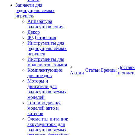
Запчасти для
радиоуправляемых
игрушек
Аппаратура
радиоуправления
Декор
Ж/Д строения
Инструменты для
радиоуправляемых
игрушек
Инструменты для
моделистов, химия
Доставк
Комплектующие
Статьи
Бренды
Акции
и оплат
для поездов
Моторы и
двигатели для
радиоуправляемых
моделей
Топливо для р/у
моделей авто и
катеров
Элементы питания:
аккумуляторы для
радиоуправляемых