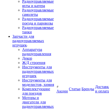
Радиоуправляемые
яхты и катера
Радиоуправляемые
самолеты
Радиоуправляемые
поезда и паровозы
Радиоуправляемые
танки
Запчасти для
радиоуправляемых
игрушек
Аппаратура
радиоуправления
Декор
Ж/Д строения
Инструменты для
радиоуправляемых
игрушек
Инструменты для
моделистов, химия
Доставк
Комплектующие
Статьи
Бренды
Акции
и оплат
для поездов
Моторы и
двигатели для
радиоуправляемых