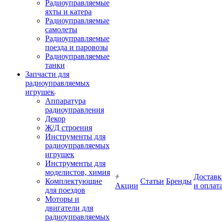
Радиоуправляемые
яхты и катера
Радиоуправляемые
самолеты
Радиоуправляемые
поезда и паровозы
Радиоуправляемые
танки
Запчасти для
радиоуправляемых
игрушек
Аппаратура
радиоуправления
Декор
Ж/Д строения
Инструменты для
радиоуправляемых
игрушек
Инструменты для
моделистов, химия
Доставк
Комплектующие
Статьи
Бренды
Акции
и оплат
для поездов
Моторы и
двигатели для
радиоуправляемых