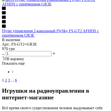
Пульт управления 2-канальный FlySky FS-GT2 AFHDS с
приёмником GR3E
В наличии
Арт.: FS-GT2+GR3E
970
грн
В корзину
Показать еще
1
2
3
...
6
Игрушки на радиоуправлении в
интернет-магазине
Всё время своего существования человек выдумывает себе