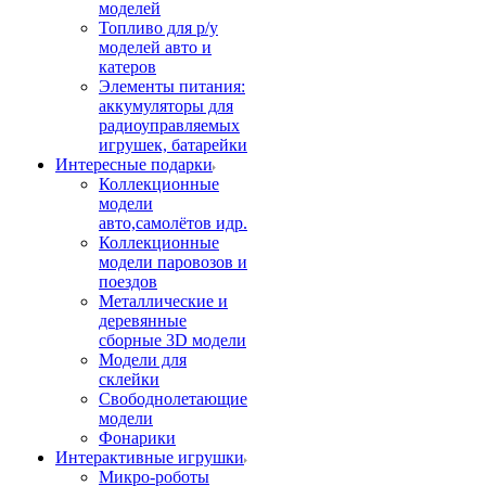
моделей
Топливо для р/у
моделей авто и
катеров
Элементы питания:
аккумуляторы для
радиоуправляемых
игрушек, батарейки
Интересные подарки
Коллекционные
модели
авто,самолётов идр.
Коллекционные
модели паровозов и
поездов
Металлические и
деревянные
сборные 3D модели
Модели для
склейки
Свободнолетающие
модели
Фонарики
Интерактивные игрушки
Микро-роботы