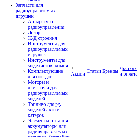
Запчасти для
радиоуправляемых
игрушек
Аппаратура
радиоуправления
Декор
Ж/Д строения
Инструменты для
радиоуправляемых
игрушек
Инструменты для
моделистов, химия
Доставк
Комплектующие
Статьи
Бренды
Акции
и оплат
для поездов
Моторы и
двигатели для
радиоуправляемых
моделей
Топливо для р/у
моделей авто и
катеров
Элементы питания:
аккумуляторы для
радиоуправляемых