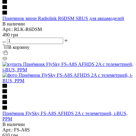
Приемник мини Radiolink R6DSM SBUS для авиамоделей
В наличии
Арт.: RLK-R6DSM
490
грн
В корзину
Приёмник FlySky FS-A8S AFHDS 2A с телеметрией, i-BUS,
PPM
В наличии
Арт.: FS-A8S
610
грн