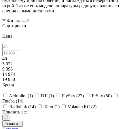
нужное ему приспособление, и наслаждаться невероятной
игрой. Также есть модели аппаратуры радиоуправления со
специальными дисплеями.
Фильтр
Сортировка
Цена
46
5 022
9 998
14 974
19 950
Бренд
Ardupilot (
1
)
DJI (
1
)
FlySky (
27
)
FrSky (
50
)
Futaba (
14
)
Radiolink (
14
)
Tarot (
1
)
VolantexRC (
2
)
Показать все
Показать