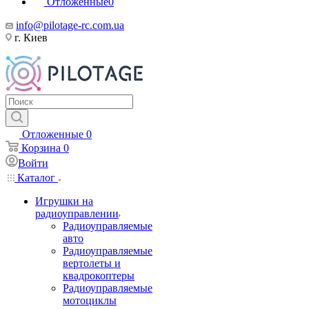
Отложенные
0
info@pilotage-rc.com.ua
г. Киев
Отложенные
0
Корзина
0
Войти
Каталог
Игрушки на
радиоуправлении
Радиоуправляемые
авто
Радиоуправляемые
вертолеты и
квадрокоптеры
Радиоуправляемые
мотоциклы