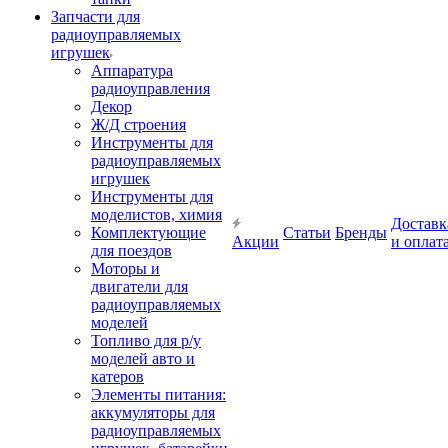
Запчасти для
радиоуправляемых
игрушек
Аппаратура
радиоуправления
Декор
Ж/Д строения
Инструменты для
радиоуправляемых
игрушек
Инструменты для
моделистов, химия
Доставк
Комплектующие
Статьи
Бренды
Акции
и оплат
для поездов
Моторы и
двигатели для
радиоуправляемых
моделей
Топливо для р/у
моделей авто и
катеров
Элементы питания:
аккумуляторы для
радиоуправляемых