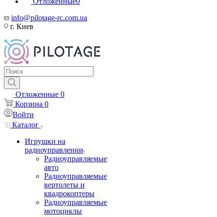
Отложенные
0
info@pilotage-rc.com.ua
г. Киев
Отложенные
0
Корзина
0
Войти
Каталог
Игрушки на
радиоуправлении
Радиоуправляемые
авто
Радиоуправляемые
вертолеты и
квадрокоптеры
Радиоуправляемые
мотоциклы