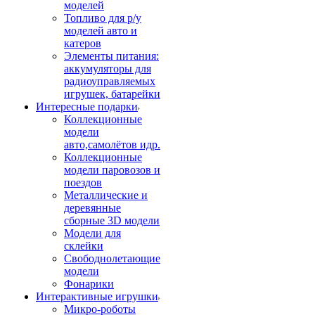
моделей
Топливо для р/у
моделей авто и
катеров
Элементы питания:
аккумуляторы для
радиоуправляемых
игрушек, батарейки
Интересные подарки
Коллекционные
модели
авто,самолётов идр.
Коллекционные
модели паровозов и
поездов
Металлические и
деревянные
сборные 3D модели
Модели для
склейки
Свободнолетающие
модели
Фонарики
Интерактивные игрушки
Микро-роботы