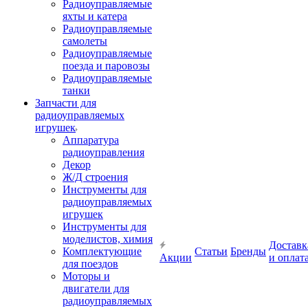
Радиоуправляемые
яхты и катера
Радиоуправляемые
самолеты
Радиоуправляемые
поезда и паровозы
Радиоуправляемые
танки
Запчасти для
радиоуправляемых
игрушек
Аппаратура
радиоуправления
Декор
Ж/Д строения
Инструменты для
радиоуправляемых
игрушек
Инструменты для
моделистов, химия
Доставк
Комплектующие
Статьи
Бренды
Акции
и оплат
для поездов
Моторы и
двигатели для
радиоуправляемых