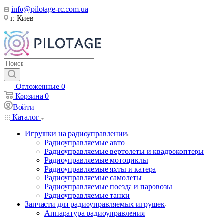
info@pilotage-rc.com.ua
г. Киев
Отложенные
0
Корзина
0
Войти
Каталог
Игрушки на радиоуправлении
Радиоуправляемые авто
Радиоуправляемые вертолеты и квадрокоптеры
Радиоуправляемые мотоциклы
Радиоуправляемые яхты и катера
Радиоуправляемые самолеты
Радиоуправляемые поезда и паровозы
Радиоуправляемые танки
Запчасти для радиоуправляемых игрушек
Аппаратура радиоуправления