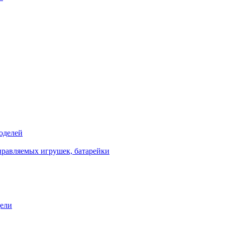
оделей
правляемых игрушек, батарейки
дели