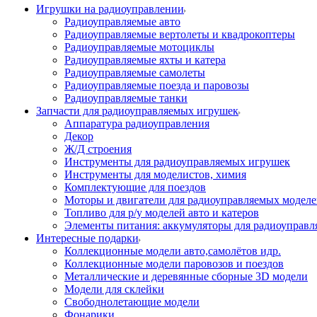
Игрушки на радиоуправлении
Радиоуправляемые авто
Радиоуправляемые вертолеты и квадрокоптеры
Радиоуправляемые мотоциклы
Радиоуправляемые яхты и катера
Радиоуправляемые самолеты
Радиоуправляемые поезда и паровозы
Радиоуправляемые танки
Запчасти для радиоуправляемых игрушек
Аппаратура радиоуправления
Декор
Ж/Д строения
Инструменты для радиоуправляемых игрушек
Инструменты для моделистов, химия
Комплектующие для поездов
Моторы и двигатели для радиоуправляемых модел
Топливо для р/у моделей авто и катеров
Элементы питания: аккумуляторы для радиоуправл
Интересные подарки
Коллекционные модели авто,самолётов идр.
Коллекционные модели паровозов и поездов
Металлические и деревянные сборные 3D модели
Модели для склейки
Свободнолетающие модели
Фонарики