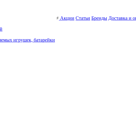
Акции
Статьи
Бренды
Доставка и о
ей
яемых игрушек, батарейки