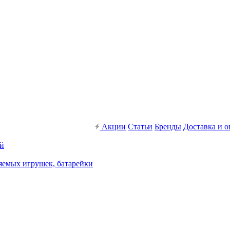
Акции
Статьи
Бренды
Доставка и о
ей
яемых игрушек, батарейки