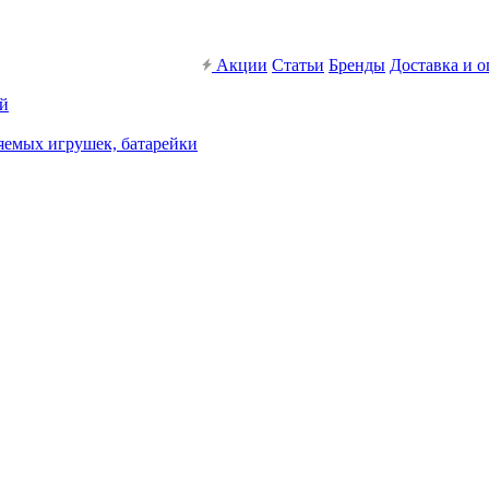
Акции
Статьи
Бренды
Доставка и о
ей
яемых игрушек, батарейки