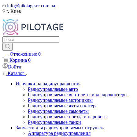
info@pilotage-rc.com.ua
г. Киев
Отложенные
0
Корзина
0
Войти
Каталог
Игрушки на радиоуправлении
Радиоуправляемые авто
Радиоуправляемые вертолеты и квадрокоптеры
Радиоуправляемые мотоциклы
Радиоуправляемые яхты и катера
Радиоуправляемые самолеты
Радиоуправляемые поезда и паровозы
Радиоуправляемые танки
Запчасти для радиоуправляемых игрушек
Аппаратура радиоуправления