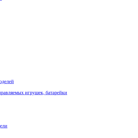
оделей
правляемых игрушек, батарейки
дели