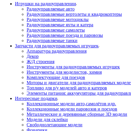
Игрушки на радиоуправлении
Радиоуправляемые авто
Радиоуправляемые вертолеты и квадрокоптеры
Радиоуправляемые мотоциклы
Радиоуправляемые яхты и катера
Радиоуправляемые самолеты
Радиоуправляемые поезда и паровозы
Радиоуправляемые танки
Запчасти для радиоуправляемых игрушек
Аппаратура радиоуправления
Декор
Ж/Д строения
Инструменты для радиоуправляемых игрушек
Инструменты для моделистов, химия
Комплектующие для поездов
Моторы и двигатели для радиоуправляемых модел
Топливо для р/у моделей авто и катеров
Элементы питания: аккумуляторы для радиоуправл
Интересные подарки
Коллекционные модели авто,самолётов идр.
Коллекционные модели паровозов и поездов
Металлические и деревянные сборные 3D модели
Модели для склейки
Свободнолетающие модели
Фонарики