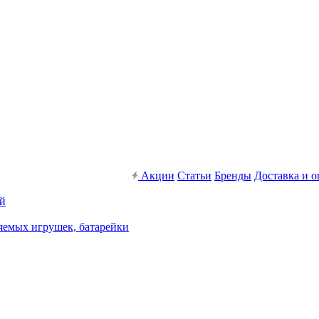
Акции
Статьи
Бренды
Доставка и о
ей
яемых игрушек, батарейки