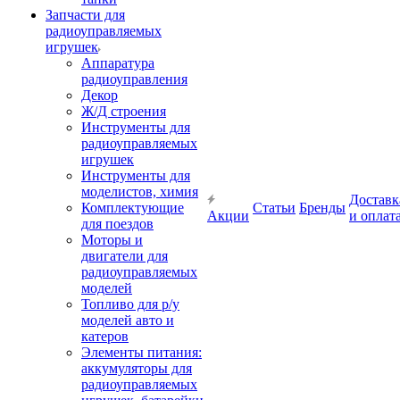
Запчасти для
радиоуправляемых
игрушек
Аппаратура
радиоуправления
Декор
Ж/Д строения
Инструменты для
радиоуправляемых
игрушек
Инструменты для
моделистов, химия
Доставк
Комплектующие
Статьи
Бренды
Акции
и оплат
для поездов
Моторы и
двигатели для
радиоуправляемых
моделей
Топливо для р/у
моделей авто и
катеров
Элементы питания:
аккумуляторы для
радиоуправляемых