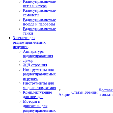
Радиоуправляемые
яхты и катера
Радиоуправляемые
самолеты
Радиоуправляемые
поезда и паровозы
Радиоуправляемые
танки
Запчасти для
радиоуправляемых
игрушек
Аппаратура
радиоуправления
Декор
Ж/Д строения
Инструменты для
радиоуправляемых
игрушек
Инструменты для
моделистов, химия
Доставк
Комплектующие
Статьи
Бренды
Акции
и оплат
для поездов
Моторы и
двигатели для
радиоуправляемых