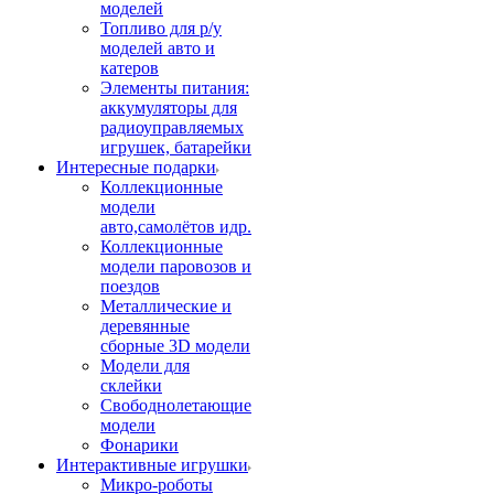
моделей
Топливо для р/у
моделей авто и
катеров
Элементы питания:
аккумуляторы для
радиоуправляемых
игрушек, батарейки
Интересные подарки
Коллекционные
модели
авто,самолётов идр.
Коллекционные
модели паровозов и
поездов
Металлические и
деревянные
сборные 3D модели
Модели для
склейки
Свободнолетающие
модели
Фонарики
Интерактивные игрушки
Микро-роботы