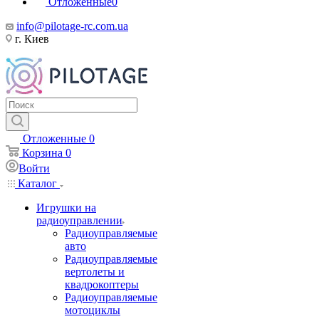
Отложенные
0
info@pilotage-rc.com.ua
г. Киев
Отложенные
0
Корзина
0
Войти
Каталог
Игрушки на
радиоуправлении
Радиоуправляемые
авто
Радиоуправляемые
вертолеты и
квадрокоптеры
Радиоуправляемые
мотоциклы