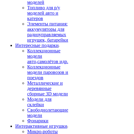
моделей
Топливо для р/у
моделей авто и
катеров
Элементы питания:
аккумуляторы для
радиоуправляемых
игрушек, батарейки
Интересные подарки
Коллекционные
модели
авто,самолётов идр.
Коллекционные
модели паровозов и
поездов
Металлические и
деревянные
сборные 3D модели
Модели для
склейки
Свободнолетающие
модели
Фонарики
Интерактивные игрушки
Микро-роботы