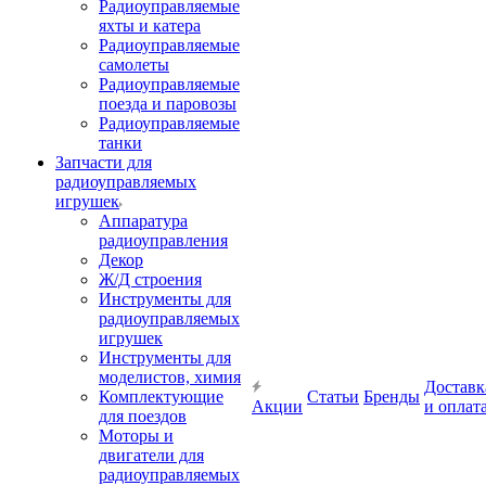
Радиоуправляемые
яхты и катера
Радиоуправляемые
самолеты
Радиоуправляемые
поезда и паровозы
Радиоуправляемые
танки
Запчасти для
радиоуправляемых
игрушек
Аппаратура
радиоуправления
Декор
Ж/Д строения
Инструменты для
радиоуправляемых
игрушек
Инструменты для
моделистов, химия
Доставк
Комплектующие
Статьи
Бренды
Акции
и оплат
для поездов
Моторы и
двигатели для
радиоуправляемых