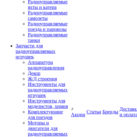
Радиоуправляемые
яхты и катера
Радиоуправляемые
самолеты
Радиоуправляемые
поезда и паровозы
Радиоуправляемые
танки
Запчасти для
радиоуправляемых
игрушек
Аппаратура
радиоуправления
Декор
Ж/Д строения
Инструменты для
радиоуправляемых
игрушек
Инструменты для
моделистов, химия
Доставк
Комплектующие
Статьи
Бренды
Акции
и оплат
для поездов
Моторы и
двигатели для
радиоуправляемых