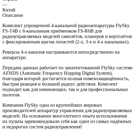
—
Китай
Описание
Комплект упрощенной 4-канальной радиоаппаратуры FlySky
FS-T4B с 6-канальным приёмником FS-R6B для
радиоуправляемых моделей самолётов, планеров и вертолётов
с фиксированным шагом лопастей (2-х, 3-х и 4-х канальных).
Реверсы 4-х каналов настраиваются непосредственно на
аппаратуре.
Передача данных работает по запатентованной FlySky системе
AFHDS (Automatic Frequency Hopping Digital System),
благодаря которой достигается полная помехозащищённость,
быстрая реакция и большой радиус действия. Комплект
подходит как для начинающих, так и для профессиональных
пилотов.
Компания FlySky одна из крупнейших мировых
производителей аппаратур управления для радиоуправляемых
моделей. На основании многолетнего опыта использования
их пульты зарекомендовали себя как одни из самых надёжных
и недорогих систем радиоуправления!