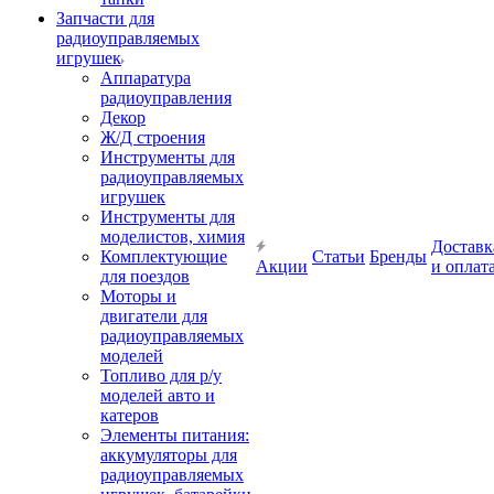
Запчасти для
радиоуправляемых
игрушек
Аппаратура
радиоуправления
Декор
Ж/Д строения
Инструменты для
радиоуправляемых
игрушек
Инструменты для
моделистов, химия
Доставк
Комплектующие
Статьи
Бренды
Акции
и оплат
для поездов
Моторы и
двигатели для
радиоуправляемых
моделей
Топливо для р/у
моделей авто и
катеров
Элементы питания:
аккумуляторы для
радиоуправляемых