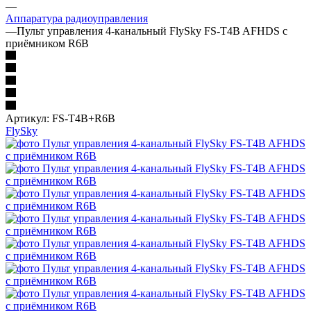
—
Аппаратура радиоуправления
—
Пульт управления 4-канальный FlySky FS-T4B AFHDS с
приёмником R6B
Артикул:
FS-T4B+R6B
FlySky