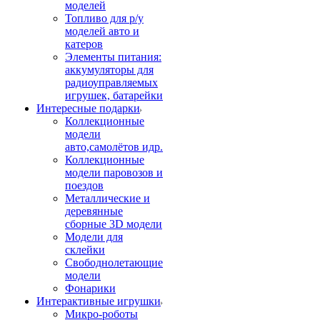
моделей
Топливо для р/у
моделей авто и
катеров
Элементы питания:
аккумуляторы для
радиоуправляемых
игрушек, батарейки
Интересные подарки
Коллекционные
модели
авто,самолётов идр.
Коллекционные
модели паровозов и
поездов
Металлические и
деревянные
сборные 3D модели
Модели для
склейки
Свободнолетающие
модели
Фонарики
Интерактивные игрушки
Микро-роботы