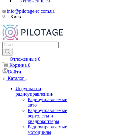
Отложенные
0
info@pilotage-rc.com.ua
г. Киев
Отложенные
0
Корзина
0
Войти
Каталог
Игрушки на
радиоуправлении
Радиоуправляемые
авто
Радиоуправляемые
вертолеты и
квадрокоптеры
Радиоуправляемые
мотоциклы