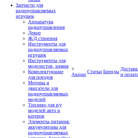
Запчасти для
радиоуправляемых
игрушек
Аппаратура
радиоуправления
Декор
Ж/Д строения
Инструменты для
радиоуправляемых
игрушек
Инструменты для
моделистов, химия
Доставк
Комплектующие
Статьи
Бренды
Акции
и оплат
для поездов
Моторы и
двигатели для
радиоуправляемых
моделей
Топливо для р/у
моделей авто и
катеров
Элементы питания:
аккумуляторы для
радиоуправляемых