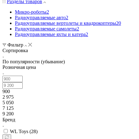
Разделы товаров
Микро-роботы
2
Радиоуправляемые авто
2
Радиоуправляемые вертолеты и квадрокоптеры
20
Радиоуправляемые самолеты
2
Радиоуправляемые яхты и катера
2
Фильтр
Сортировка
По популярности (убывание)
Розничная цена
900
2 975
5 050
7 125
9 200
Бренд
WL Toys (
28
)