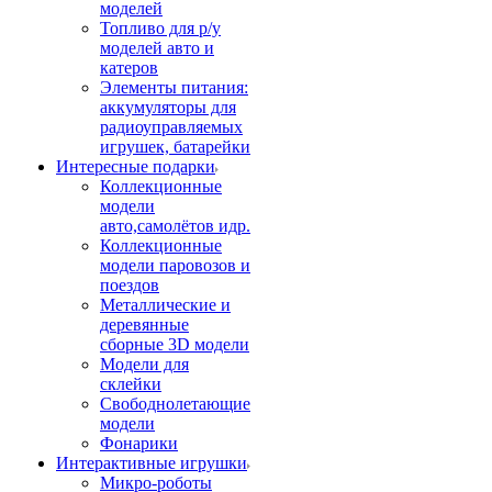
моделей
Топливо для р/у
моделей авто и
катеров
Элементы питания:
аккумуляторы для
радиоуправляемых
игрушек, батарейки
Интересные подарки
Коллекционные
модели
авто,самолётов идр.
Коллекционные
модели паровозов и
поездов
Металлические и
деревянные
сборные 3D модели
Модели для
склейки
Свободнолетающие
модели
Фонарики
Интерактивные игрушки
Микро-роботы