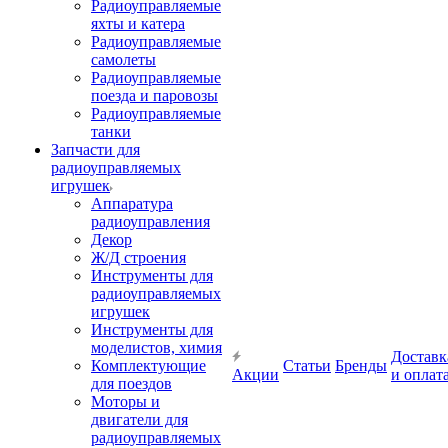
Радиоуправляемые
яхты и катера
Радиоуправляемые
самолеты
Радиоуправляемые
поезда и паровозы
Радиоуправляемые
танки
Запчасти для
радиоуправляемых
игрушек
Аппаратура
радиоуправления
Декор
Ж/Д строения
Инструменты для
радиоуправляемых
игрушек
Инструменты для
моделистов, химия
Доставк
Комплектующие
Статьи
Бренды
Акции
и оплат
для поездов
Моторы и
двигатели для
радиоуправляемых