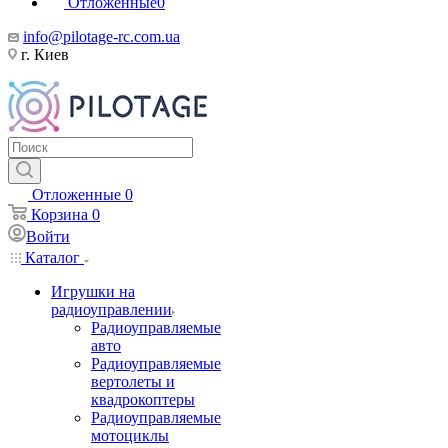
Отложенные
0
info@pilotage-rc.com.ua
г. Киев
Отложенные
0
Корзина
0
Войти
Каталог
Игрушки на
радиоуправлении
Радиоуправляемые
авто
Радиоуправляемые
вертолеты и
квадрокоптеры
Радиоуправляемые
мотоциклы